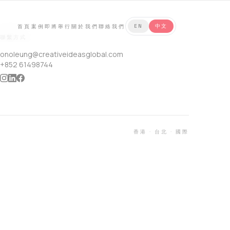
首頁
案例
即將舉行
關於我們
聯絡我們
EN
中文
聯繫方式
onoleung@creativeideasglobal.com
+852 61498744
香港
·
台北
·
國際